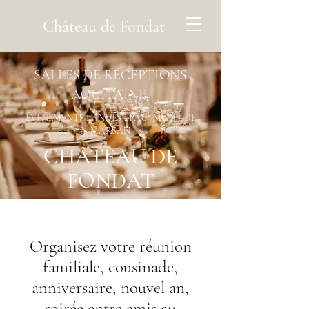
Château de Fondat
SALLES DE RÉCEPTIONS
AQUITAINE
ÉVÈNEMENTS LANDES - PAU -MONT DE
MARSAN
CHÂTEAU DE
FONDAT
Organisez votre réunion
familiale, cousinade,
anniversaire, nouvel an,
soirée entre amis au