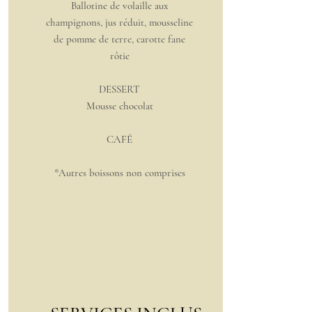
Ballotine de volaille aux
champignons, jus réduit, mousseline
de pomme de terre, carotte fane
rôtie
DESSERT
Mousse chocolat
CAFÉ
*Autres boissons non
comprises