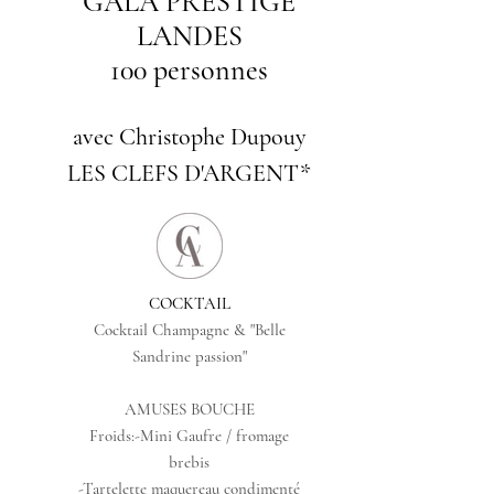
GALA PRESTIGE
LANDES
100 personnes
avec Christophe Dupouy
LES CLEFS D'ARGENT*
COCKTAIL
Cocktail Champagne & "Belle
Sandrine passion"
AMUSES BOUCHE
Froids:-Mini Gaufre / fromage
brebis
-Tartelette maquereau condimenté