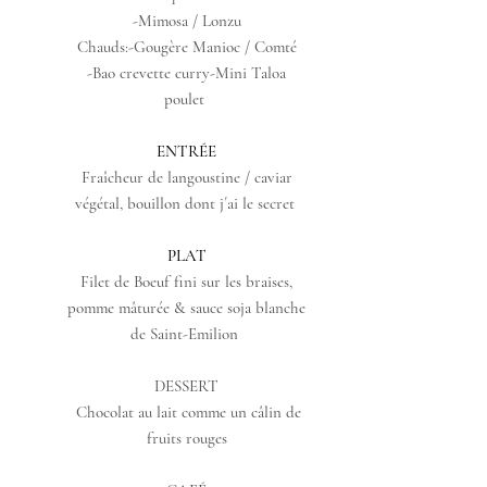
-Mimosa / Lonzu
Chauds:-Gougère Manioc / Comté
-Bao crevette curry-Mini Taloa
poulet
ENTRÉE
Fraîcheur de langoustine / caviar
végétal, bouillon dont j´ai le secret
PLAT
Filet de Boeuf fini sur les braises,
pomme mâturée & sauce soja blanche
de Saint-Emilion
DESSERT
Chocolat au lait comme un câlin de
fruits rouges