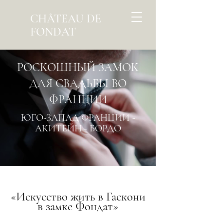
CHÂTEAU DE
FONDAT
РОСКОШНЫЙ ЗАМОК
ДЛЯ СВАДЬБЫ ВО
ФРАНЦИИ
ЮГО-ЗАПАД ФРАНЦИИ -
АКИТЕЙН - БОРДО
«Искусство жить в Гаскони
в замке Фондат»