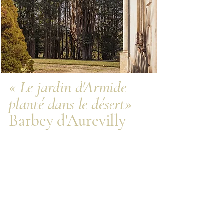
« Le jardin d'Armide
planté dans le désert»
Barbey d'Aurevilly
Histoire de
FONDAT
en quelques dates