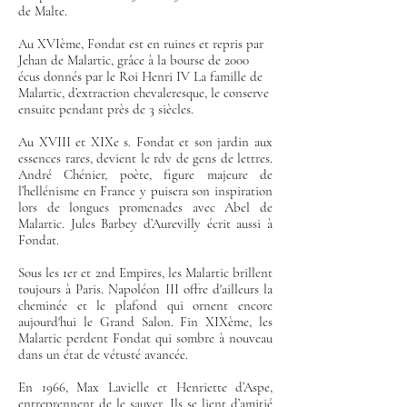
de Malte.
Au XVIème, Fondat est en ruines et repris par
Jehan de Malartic, grâce à la bourse de 2000
écus donnés par le Roi Henri IV La famille de
Malartic, d’extraction chevaleresque, le conserve
ensuite pendant près de 3 siècles.
Au XVIII et XIXe s. Fondat et son jardin aux
essences rares, devient le rdv de gens de lettres.
André Chénier, poète, figure majeure de
l’hellénisme en France y puisera son inspiration
lors de longues promenades avec Abel de
Malartic. Jules Barbey d’Aurevilly écrit aussi à
Fondat.
Sous les 1er et 2nd Empires, les Malartic brillent
toujours à Paris. Napoléon III offre d'ailleurs la
cheminée et le plafond qui ornent encore
aujourd'hui le Grand Salon. Fin XIXème, les
Malartic perdent Fondat qui sombre à nouveau
dans un état de vétusté avancée.
En 1966, Max Lavielle et Henriette d’Aspe,
entreprennent de le sauver. Ils se lient d’amitié