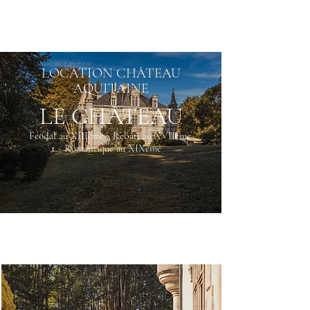
Château de Fondat
LOCATION CHÂTEAU
AQUITAINE
LE CHÂTEAU
Féodal au XIIIème - Rebâti au XVIIème
-
Romantique au XIXème