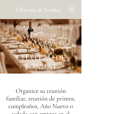
Château de Fondat
FINCA PARA EVENTOS - SUR
DE FRANCIA
EVENTOS PRIVADOS EN FRANCIA -
CASTILLO AQUITANIA
CHÂTEAU DE
FONDAT
Organice su reunión
familiar, reunión de primos,
cumpleaños, Año Nuevo o
velada con amigos en el