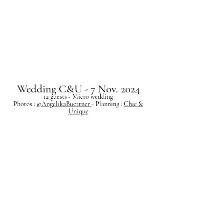
Wedding C&U - 7 Nov. 2024
12 guests - Micro wedding
Photos :
©AngelikaBuettner
- Planning :
Chic &
Unique