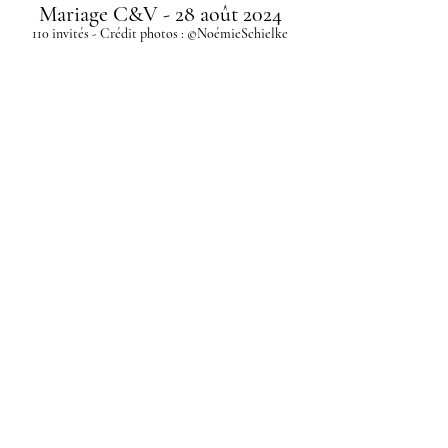
Mariage C&V - 28 août 2024
110 invités - Crédit photos :
©NoémieSchielke
Wedding P&T - 20 july 2024
100 guests - Crédit photos
: ©Oscar Magalhaes