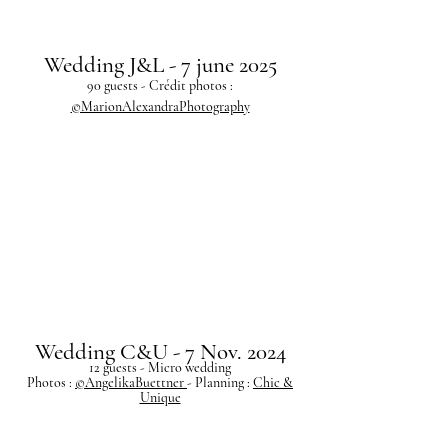
Wedding J&L - 7 june 2025
90 guests - Crédit photos :
©MarionAlexandraPhotography
Wedding C&U - 7 Nov. 2024
12 guests - Micro wedding
Photos :
©AngelikaBuettner
- Planning :
Chic &
Unique