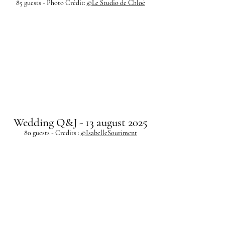
85 guests - Photo Crédit:
©Le Studio de Chloé
Wedding Q&J - 13 august 2025
80 guests - Credits :
©IsabelleSouriment