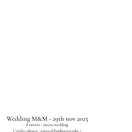
Photos of our lovely
brides & grooms
Wedding M&M - 29th nov 2025
8 invités - micro-wedding
Crédits photos :
©magalibpphotography
/